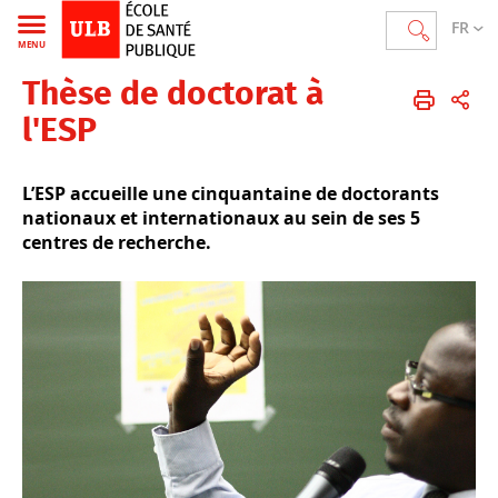
FR
MENU
Thèse de doctorat à
École de Santé publique
FR
La Recherche
Thèse de doctorat
l'ESP
L’ESP accueille une cinquantaine de doctorants
nationaux et internationaux au sein de ses 5
centres de recherche.